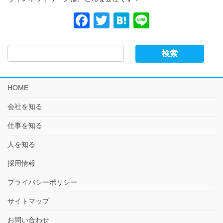
F
T
H
Li
a
wi
at
n
c
tt
e
e
e
er
n
b
a
HOME
o
会社を知る
o
仕事を知る
k
人を知る
採用情報
プライバシーポリシー
サイトマップ
お問い合わせ