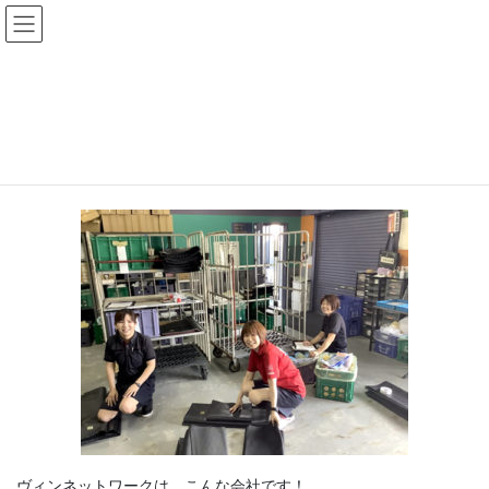
コ
ナ
ン
ビ
テ
ゲ
ン
ー
duskin_img_01
ツ
シ
へ
ョ
ス
ン
HOME
会社を知る
duskin_img_01
キ
に
ッ
移
プ
動
ヴィンネットワークは、こんな会社です！